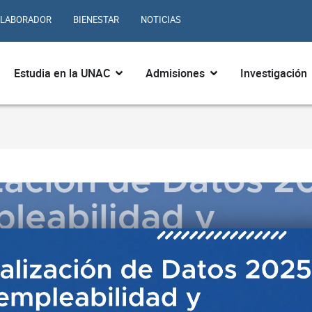
LABORADOR
BIENESTAR
NOTICIAS
ir ¿Quiénes somos?
Abrir Estudia en la UNAC
Abrir Admisiones
Estudia en la UNAC
Admisiones
Investigación