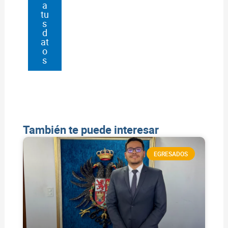
a
tu
s
d
at
o
s
También te puede interesar
EGRESADOS