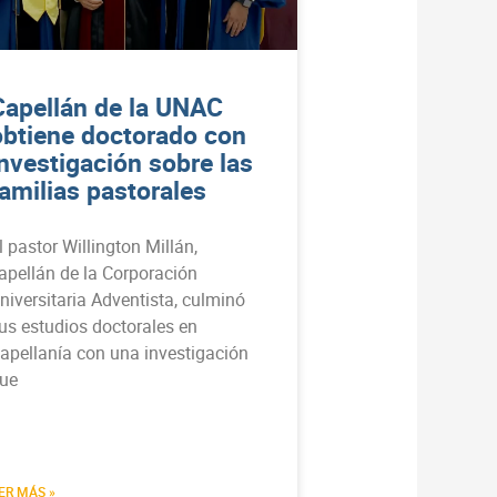
Capellán de la UNAC
obtiene doctorado con
investigación sobre las
familias pastorales
l pastor Willington Millán,
apellán de la Corporación
niversitaria Adventista, culminó
us estudios doctorales en
apellanía con una investigación
ue
ER MÁS »