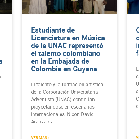
Estudiante de
Licenciatura en Música
de la UNAC representó
el talento colombiano
a
en la Embajada de
Colombia en Guyana
E
c
n
U
El talento y la formación artística
s
de la Corporación Universitaria
C
Adventista (UNAC) continúan
q
proyectándose en escenarios
internacionales. Nixon David
Aranzalez
VER MÁS »
V