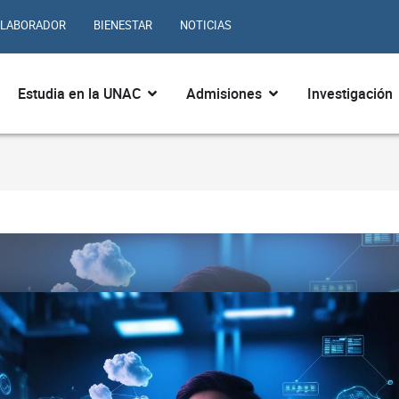
LABORADOR
BIENESTAR
NOTICIAS
ir ¿Quiénes somos?
Abrir Estudia en la UNAC
Abrir Admisiones
Estudia en la UNAC
Admisiones
Investigación