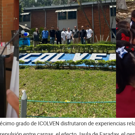
écimo grado de ICOLVEN disfrutaron de experiencias rel
 repulsión entre cargas, el efecto Jaula de Faraday, el ge