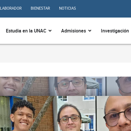
LABORADOR
BIENESTAR
NOTICIAS
ir ¿Quiénes somos?
Abrir Estudia en la UNAC
Abrir Admisiones
Estudia en la UNAC
Admisiones
Investigación