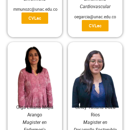
Cardiovascular
mmunozc@unac.edu.co
oegarcia@unac.edu.co
CVLac
CVLac
Olga Liliana Mejía
Cindy Tatiana Daza
Arango
Rios
Magister en
Magister en
Enfermería
Desarrollo Sostenible