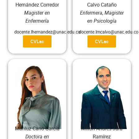
Hernández Corredor
Calvo Cataño
Magister en
Enfermera, Magister
Enfermería
en Psicología
docente.lhernandez@unac.edu.co
docente.lmcalvo@unac.edu.co
CVLac
CVLac
Mariluz Cano García
Milton Andrés Jara
Doctora en
Ramírez