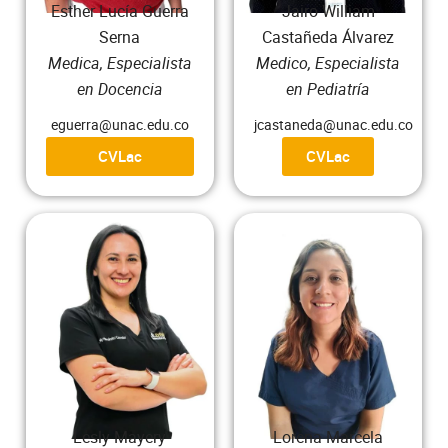
Esther Lucía Guerra
Jairo William
Serna
Castañeda Álvarez
Medica, Especialista
Medico, Especialista
en Docencia
en Pediatría
eguerra@unac.edu.co
jcastaneda@unac.edu.co
CVLac
CVLac
Lesly Mayery
Lorena Marcela