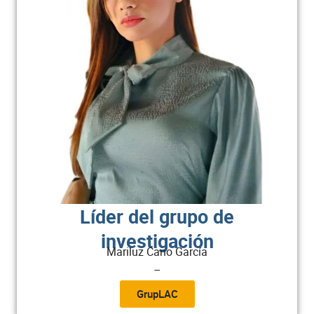
Líder del grupo de
investigación
Mariluz Cano García
–
GrupLAC