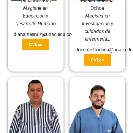
Diana Inés Ruíz
Luisa Fernanda
Magíster en
Ochoa
Educación y
Magíster en
Desarrollo Humano
Investigación y
cuidados de
dianainesruiz@unac.edu.co
enfermería…
CVLac
docente.lfochoa@unac.edu
CVLac