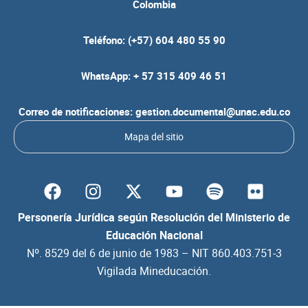
Colombia
Teléfono: (+57) 604 480 55 90
WhatsApp: + 57 315 409 46 51
Correo de notificaciones: gestion.documental@unac.edu.co
Mapa del sitio
F
I
Y
S
F
a
n
o
p
l
c
s
u
o
i
Personería Jurídica según Resolución del Ministerio de
e
t
t
t
c
Educación Nacional
b
a
u
i
k
Nº. 8529 del 6 de junio de 1983 – NIT 860.403.751-3
o
g
b
f
r
Vigilada Mineducación.
o
r
e
y
k
a