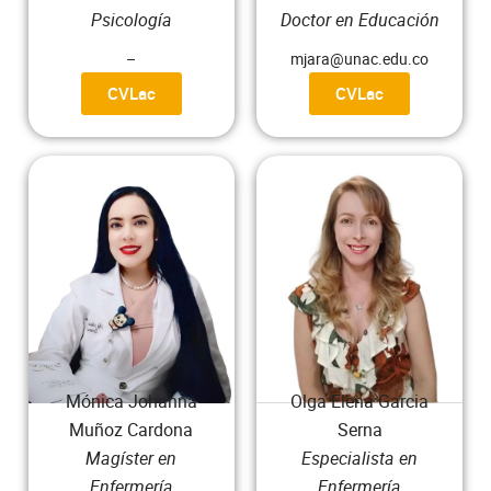
Psicología
Doctor en Educación
–
mjara@unac.edu.co
CVLac
CVLac
Mónica Johanna
Olga Elena Garcia
Muñoz Cardona
Serna
Magíster en
Especialista en
Enfermería
Enfermería