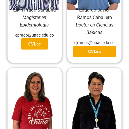
Elkin Prado Sanabria
Edgardo Javier
Magister en
Ramos Caballero
Epidemiología
Doctor en Ciencias
Básicas
eprado@unac.edu.co
ejramos@unac.edu.co
CVLac
CVLac