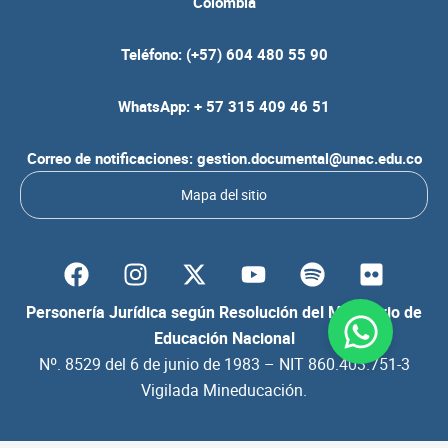
Colombia
Teléfono: (+57) 604 480 55 90
WhatsApp: + 57 315 409 46 51
Correo de notificaciones: gestion.documental@unac.edu.co
Mapa del sitio
F
I
Y
S
F
a
n
o
p
l
c
s
u
o
i
Personería Jurídica según Resolución del Ministerio de
e
t
t
t
c
Educación Nacional
b
a
u
i
k
Nº. 8529 del 6 de junio de 1983 – NIT 860.403.751-3
o
g
b
f
r
Vigilada Mineducación.
o
r
e
y
k
a