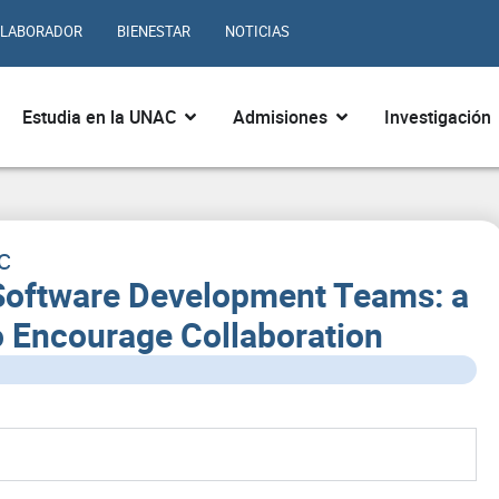
LABORADOR
BIENESTAR
NOTICIAS
ir ¿Quiénes somos?
Abrir Estudia en la UNAC
Abrir Admisiones
Estudia en la UNAC
Admisiones
Investigación
AC
Software Development Teams: a
o Encourage Collaboration