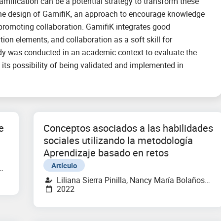
gamification can be a potential strategy to transform these
 in the design of GamifiK, an approach to encourage knowledge
promoting collaboration. GamifiK integrates good
n elements, and collaboration as a soft skill for
udy was conducted in an academic context to evaluate the
its possibility of being validated and implemented in
e
Conceptos asociados a las habilidades
sociales utilizando la metodología
Aprendizaje basado en retos
Artículo
a
Liliana Sierra Pinilla, Nancy María Bolaños
2022
Tegue, Edgardo Javier Ramos Caballero,
Ana Cristina Zúñiga Zapata