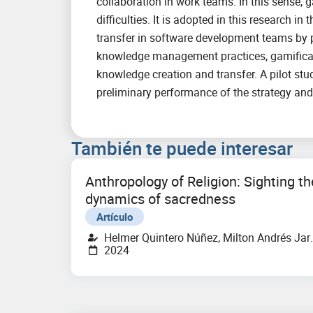
collaboration in work teams. In this sense, 
difficulties. It is adopted in this research
transfer in software development teams by 
knowledge management practices, gamificatio
knowledge creation and transfer. A pilot st
preliminary performance of the strategy and 
También te puede interesar
Anthropology of Religion: Sighting th
dynamics of sacredness
Artículo
Helmer Quintero Núñez, Milton Andrés Jar
2024
Ramírez, Hector Fabian Palacios Vanegas,
Carlos Hugo Blanco Linares