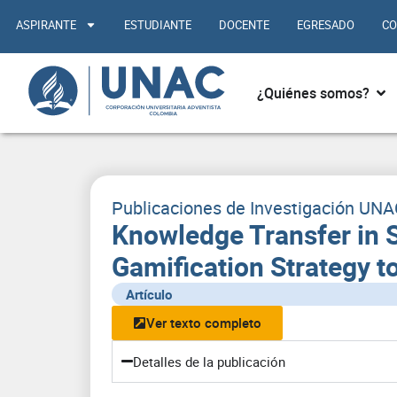
Ir
ASPIRANTE
ESTUDIANTE
DOCENTE
EGRESADO
CO
al
contenido
Abr
¿Quiénes somos?
Publicaciones de Investigación UN
Knowledge Transfer in 
Gamification Strategy t
Artículo
Ver texto completo
Detalles de la publicación