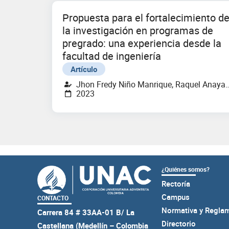
Propuesta para el fortalecimiento d
la investigación en programas de
pregrado: una experiencia desde la
facultad de ingeniería
Artículo
Jhon Fredy Niño Manrique, Raquel Anaya
2023
Hernández, Walter Hugo Arboleda Mazo,
Ana Cristina Zúñiga Zapata
¿Quiénes somos?
Rectoría
Campus
CONTACTO
Normativa y Regla
Carrera 84 # 33AA-01 B/ La
Directorio
Castellana (Medellín – Colombia