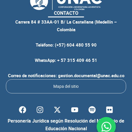
CONTACTO
Carrera 84 # 33AA-01 B/ La Castellana (Medellín –
Colombia
Teléfono: (+57) 604 480 55 90
WhatsApp: + 57 315 409 46 51
Correo de notificaciones: gestion.documental@unac.edu.co
Mapa del sitio
F
I
Y
S
F
a
n
o
p
l
c
s
u
o
i
Personería Jurídica según Resolución del Ministerio de
e
t
t
t
c
Educación Nacional