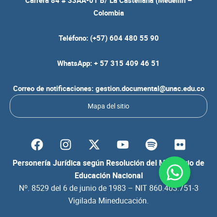
Carrera 84 # 33AA-01 B/ La Castellana (Medellín –
Colombia
Teléfono: (+57) 604 480 55 90
WhatsApp: + 57 315 409 46 51
Correo de notificaciones: gestion.documental@unac.edu.co
Mapa del sitio
F
I
Y
S
F
a
n
o
p
l
c
s
u
o
i
Personería Jurídica según Resolución del Ministerio de
e
t
t
t
c
Educación Nacional
b
a
u
i
k
Nº. 8529 del 6 de junio de 1983 – NIT 860.403.751-3
o
g
b
f
r
Vigilada Mineducación.
o
r
e
y