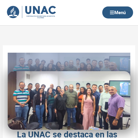
Ir
al
Menú
contenido
La UNAC se destaca en las