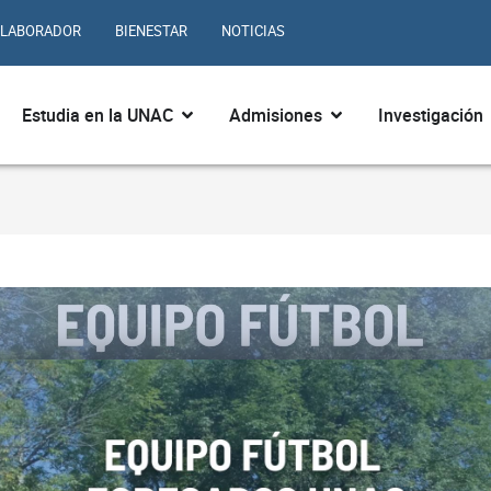
LABORADOR
BIENESTAR
NOTICIAS
ir ¿Quiénes somos?
Abrir Estudia en la UNAC
Abrir Admisiones
Estudia en la UNAC
Admisiones
Investigación