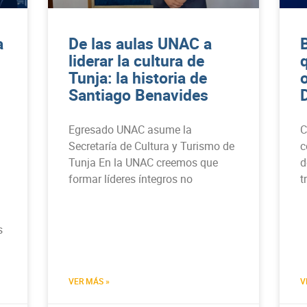
a
De las aulas UNAC a
liderar la cultura de
Tunja: la historia de
Santiago Benavides
Egresado UNAC asume la
C
Secretaría de Cultura y Turismo de
c
Tunja En la UNAC creemos que
d
formar líderes íntegros no
t
s
VER MÁS »
V