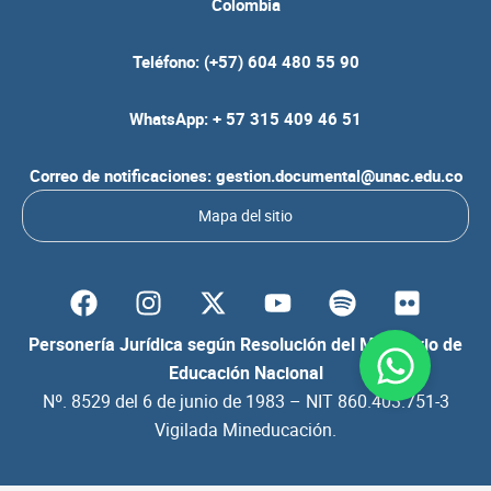
Colombia
Teléfono: (+57) 604 480 55 90
WhatsApp: + 57 315 409 46 51
Correo de notificaciones: gestion.documental@unac.edu.co
Mapa del sitio
F
I
Y
S
F
a
n
o
p
l
c
s
u
o
i
Personería Jurídica según Resolución del Ministerio de
e
t
t
t
c
Educación Nacional
b
a
u
i
k
Nº. 8529 del 6 de junio de 1983 – NIT 860.403.751-3
o
g
b
f
r
Vigilada Mineducación.
o
r
e
y
k
a