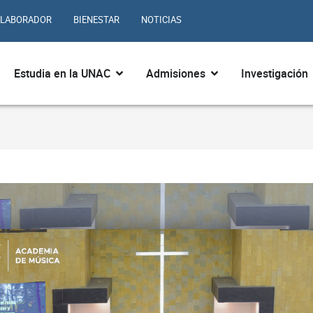
LABORADOR
BIENESTAR
NOTICIAS
ir ¿Quiénes somos?
Abrir Estudia en la UNAC
Abrir Admisiones
Estudia en la UNAC
Admisiones
Investigación