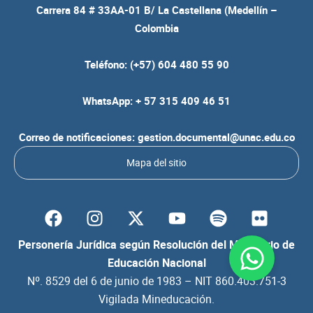
Carrera 84 # 33AA-01 B/ La Castellana (Medellín –
Colombia
Teléfono: (+57) 604 480 55 90
WhatsApp: + 57 315 409 46 51
Correo de notificaciones: gestion.documental@unac.edu.co
Mapa del sitio
F
I
Y
S
F
a
n
o
p
l
c
s
u
o
i
Personería Jurídica según Resolución del Ministerio de
e
t
t
t
c
Educación Nacional
b
a
u
i
k
Nº. 8529 del 6 de junio de 1983 – NIT 860.403.751-3
o
g
b
f
r
Vigilada Mineducación.