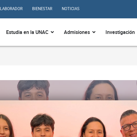
LABORADOR
BIENESTAR
NOTICIAS
ir ¿Quiénes somos?
Abrir Estudia en la UNAC
Abrir Admisiones
Estudia en la UNAC
Admisiones
Investigación