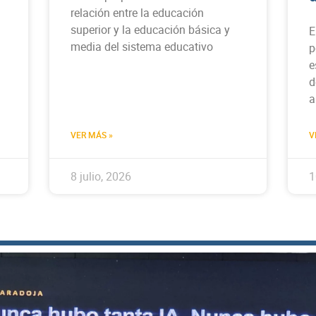
relación entre la educación
superior y la educación básica y
E
media del sistema educativo
p
e
d
a
VER MÁS »
V
8 julio, 2026
1