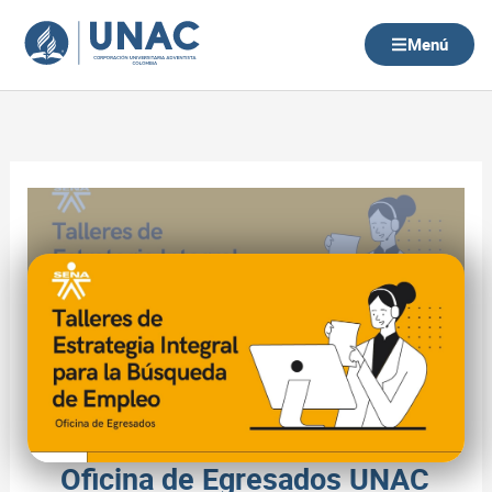
Ir
al
Menú
contenido
Oficina de Egresados UNAC