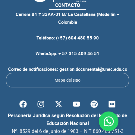
CONTACTO
Carrera 84 # 33AA-01 B/ La Castellana (Medellín –
Colombia
Teléfono: (+57) 604 480 55 90
WhatsApp: + 57 315 409 46 51
Correo de notificaciones: gestion.documental@unac.edu.co
Mapa del sitio
F
I
Y
S
F
a
n
o
p
l
c
s
u
o
i
Personería Jurídica según Resolución del Ministerio de
e
t
t
t
c
Educación Nacional
b
a
u
i
k
Nº. 8529 del 6 de junio de 1983 – NIT 860.403.751-3