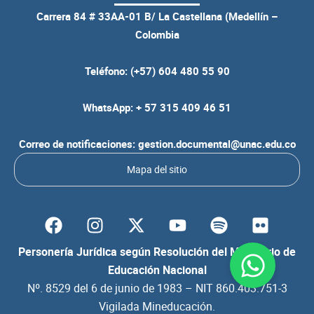
Carrera 84 # 33AA-01 B/ La Castellana (Medellín –
Colombia
Teléfono: (+57) 604 480 55 90
WhatsApp: + 57 315 409 46 51
Correo de notificaciones: gestion.documental@unac.edu.co
Mapa del sitio
F
I
Y
S
F
a
n
o
p
l
c
s
u
o
i
Personería Jurídica según Resolución del Ministerio de
e
t
t
t
c
Educación Nacional
b
a
u
i
k
Nº. 8529 del 6 de junio de 1983 – NIT 860.403.751-3
o
g
b
f
r
Vigilada Mineducación.