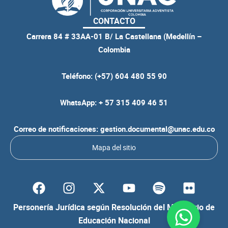
CONTACTO
Carrera 84 # 33AA-01 B/ La Castellana (Medellín –
Colombia
Teléfono: (+57) 604 480 55 90
WhatsApp: + 57 315 409 46 51
Correo de notificaciones: gestion.documental@unac.edu.co
Mapa del sitio
F
I
Y
S
F
a
n
o
p
l
c
s
u
o
i
Personería Jurídica según Resolución del Ministerio de
e
t
t
t
c
Educación Nacional