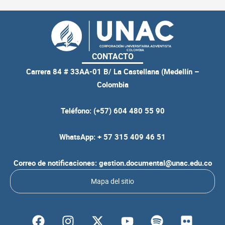
CONTACTO
Carrera 84 # 33AA-01 B/ La Castellana (Medellín –
Colombia
Teléfono: (+57) 604 480 55 90
WhatsApp: + 57 315 409 46 51
Correo de notificaciones: gestion.documental@unac.edu.co
Mapa del sitio
F
I
Y
S
F