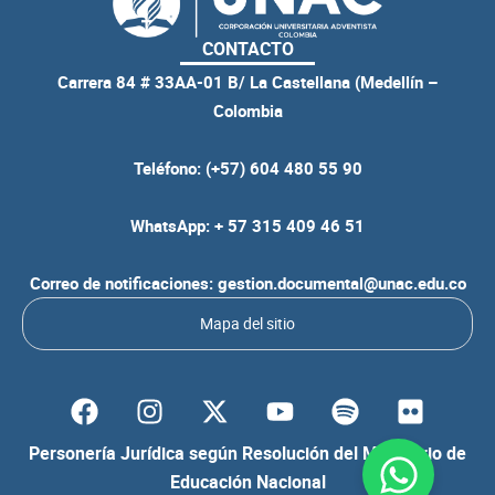
CONTACTO
Carrera 84 # 33AA-01 B/ La Castellana (Medellín –
Colombia
Teléfono: (+57) 604 480 55 90
WhatsApp: + 57 315 409 46 51
Correo de notificaciones: gestion.documental@unac.edu.co
Mapa del sitio
F
I
Y
S
F
a
n
o
p
l
c
s
u
o
i
Personería Jurídica según Resolución del Ministerio de
e
t
t
t
c
Educación Nacional