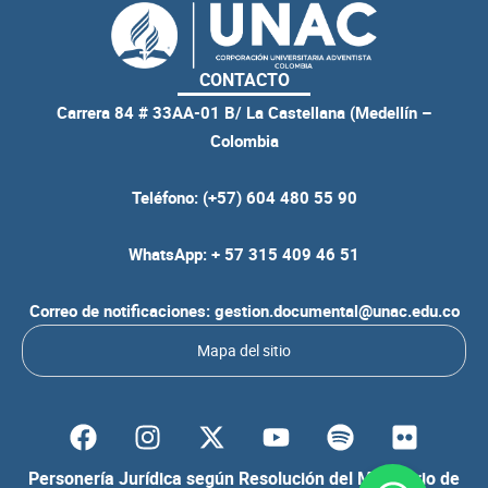
CONTACTO
Carrera 84 # 33AA-01 B/ La Castellana (Medellín –
Colombia
Teléfono: (+57) 604 480 55 90
WhatsApp: + 57 315 409 46 51
Correo de notificaciones: gestion.documental@unac.edu.co
Mapa del sitio
F
I
Y
S
F
a
n
o
p
l
c
s
u
o
i
Personería Jurídica según Resolución del Ministerio de