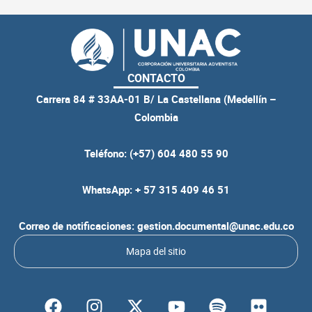
CONTACTO
Carrera 84 # 33AA-01 B/ La Castellana (Medellín –
Colombia
Teléfono: (+57) 604 480 55 90
WhatsApp: + 57 315 409 46 51
Correo de notificaciones: gestion.documental@unac.edu.co
Mapa del sitio
F
I
Y
S
F