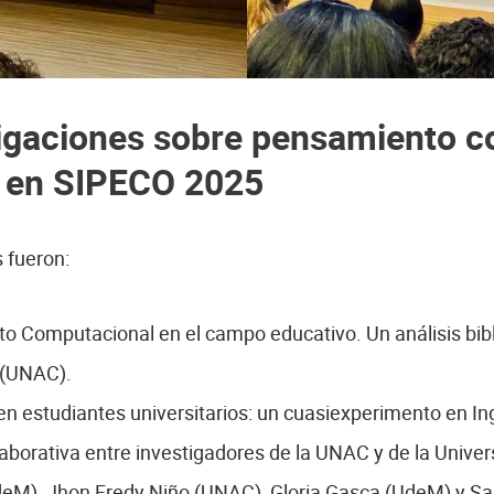
tigaciones sobre pensamiento 
 en SIPECO 2025
 fueron:
o Computacional en el campo educativo. Un análisis bibl
 (UNAC).
 en estudiantes universitarios: un cuasiexperimento en In
aborativa entre investigadores de la UNAC y de la Unive
eM), Jhon Fredy Niño (UNAC), Gloria Gasca (UdeM) y S