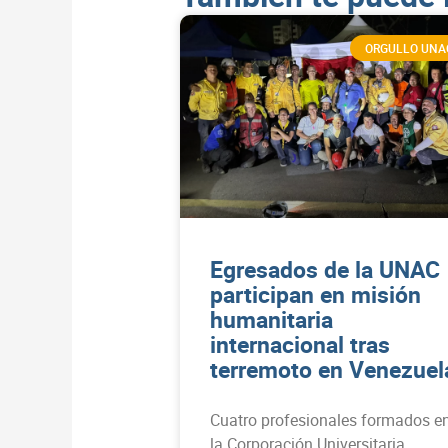
ORGULLO UNA
Egresados de la UNAC
participan en misión
humanitaria
internacional tras
terremoto en Venezuel
Cuatro profesionales formados e
la Corporación Universitaria