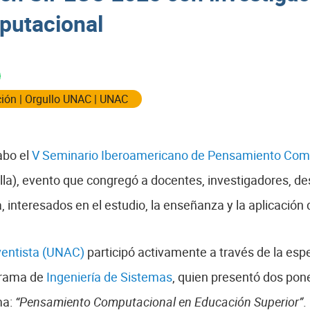
putacional
ción
|
Orgullo UNAC
|
UNAC
cabo el
V Seminario Iberoamericano de Pensamiento Com
lla), evento que congregó a docentes, investigadores, des
, interesados en el estudio, la enseñanza y la aplicació
ventista (UNAC)
participó activamente a través de la esp
grama de
Ingeniería de Sistemas
, quien presentó dos pon
ma:
“Pensamiento Computacional en Educación Superior”
.