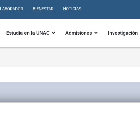
LABORADOR
BIENESTAR
NOTICIAS
ir ¿Quiénes somos?
Abrir Estudia en la UNAC
Abrir Admisiones
Estudia en la UNAC
Admisiones
Investigación