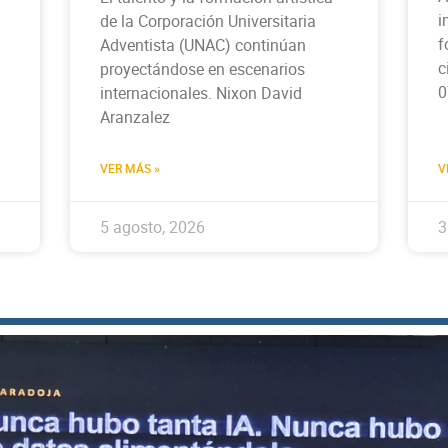
i
de la Corporación Universitaria
f
Adventista (UNAC) continúan
c
proyectándose en escenarios
0
internacionales. Nixon David
Aranzalez
VER MÁS »
V
5 agosto, 2026
3