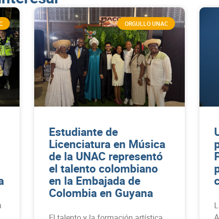
C
ORGULLO UNAC
Estudiante de
Licenciatura en Música
de la UNAC representó
el talento colombiano
a
en la Embajada de
Colombia en Guyana
n
L
A
El talento y la formación artística