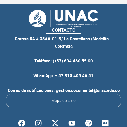
CONTACTO
Carrera 84 # 33AA-01 B/ La Castellana (Medellín –
Colombia
Teléfono: (+57) 604 480 55 90
WhatsApp: + 57 315 409 46 51
Correo de notificaciones: gestion.documental@unac.edu.co
Mapa del sitio
F
I
Y
S
F
a
n
o
p
l