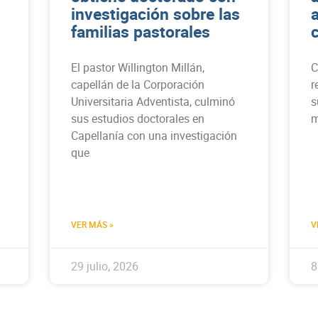
investigación sobre las
familias pastorales
El pastor Willington Millán,
C
capellán de la Corporación
r
Universitaria Adventista, culminó
s
sus estudios doctorales en
m
Capellanía con una investigación
que
VER MÁS »
V
29 julio, 2026
8