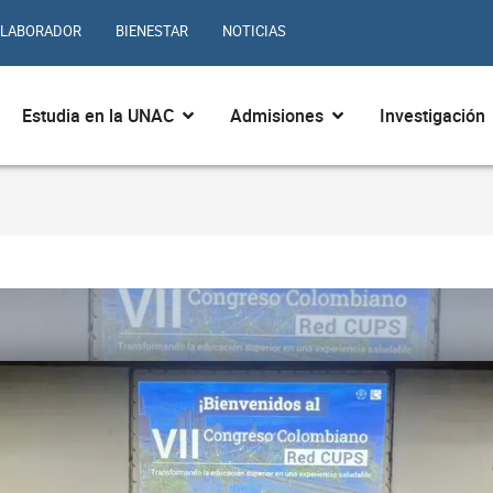
LABORADOR
BIENESTAR
NOTICIAS
ir ¿Quiénes somos?
Abrir Estudia en la UNAC
Abrir Admisiones
Estudia en la UNAC
Admisiones
Investigación