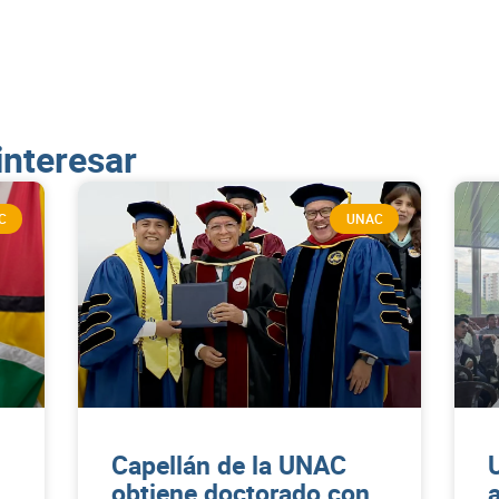
interesar
C
UNAC
Capellán de la UNAC
obtiene doctorado con