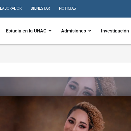
LABORADOR
BIENESTAR
NOTICIAS
ir ¿Quiénes somos?
Abrir Estudia en la UNAC
Abrir Admisiones
Estudia en la UNAC
Admisiones
Investigación