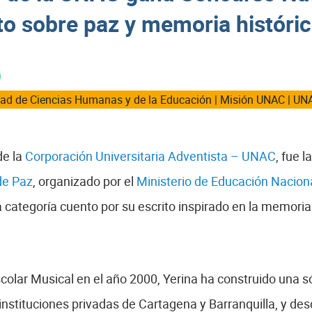
ato sobre paz y memoria históri
tad de Ciencias Humanas y de la Educación
|
Misión UNAC
|
UN
de la
Corporación Universitaria Adventista – UNAC
, fue 
 de Paz
, organizado por el
Ministerio de Educación Nacion
la categoría cuento por su escrito inspirado en la memoria
lar Musical en el año 2000, Yerina ha construido una sól
 instituciones privadas de Cartagena y Barranquilla, y de