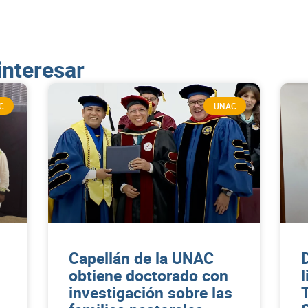
interesar
C
UNAC
Capellán de la UNAC
obtiene doctorado con
l
investigación sobre las
T