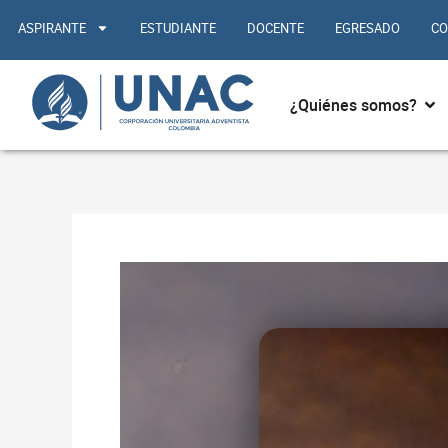
Ir
ASPIRANTE
ESTUDIANTE
DOCENTE
EGRESADO
CO
al
contenido
Abr
¿Quiénes somos?