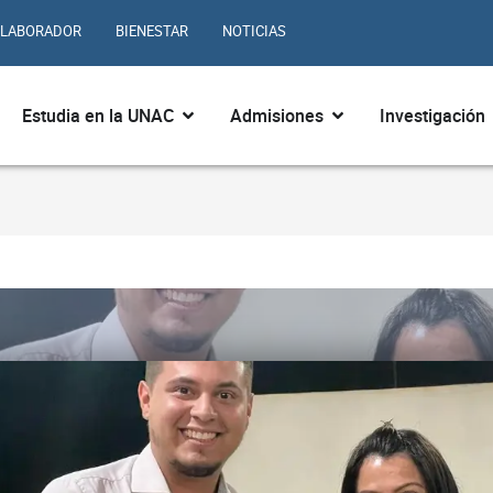
LABORADOR
BIENESTAR
NOTICIAS
ir ¿Quiénes somos?
Abrir Estudia en la UNAC
Abrir Admisiones
Estudia en la UNAC
Admisiones
Investigación