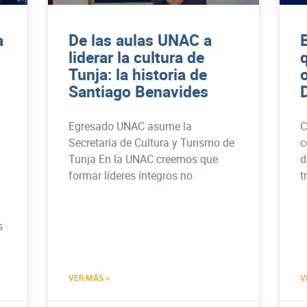
a
De las aulas UNAC a
liderar la cultura de
Tunja: la historia de
Santiago Benavides
Egresado UNAC asume la
C
Secretaría de Cultura y Turismo de
c
Tunja En la UNAC creemos que
d
formar líderes íntegros no
t
s
VER MÁS »
V