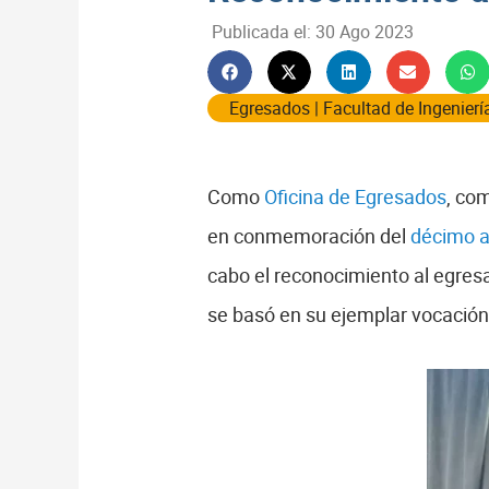
Publicada el:
30 Ago 2023
Egresados
|
Facultad de Ingenierí
Como
Oficina de Egresados
, co
en conmemoración del
décimo an
cabo el reconocimiento al egres
se basó en su ejemplar vocación 