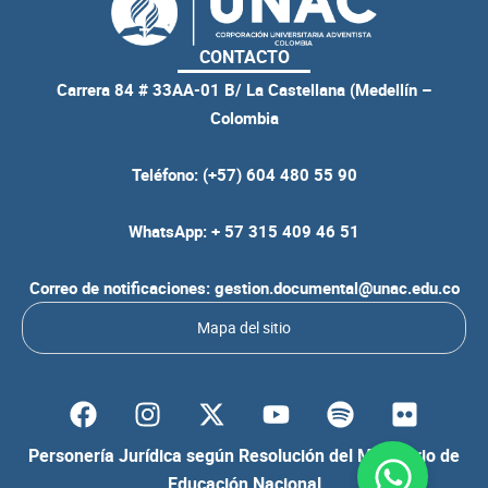
CONTACTO
Carrera 84 # 33AA-01 B/ La Castellana (Medellín –
Colombia
Teléfono: (+57) 604 480 55 90
WhatsApp: + 57 315 409 46 51
Correo de notificaciones: gestion.documental@unac.edu.co
Mapa del sitio
F
I
Y
S
F
a
n
o
p
l
c
s
u
o
i
Personería Jurídica según Resolución del Ministerio de
e
t
t
t
c
Educación Nacional