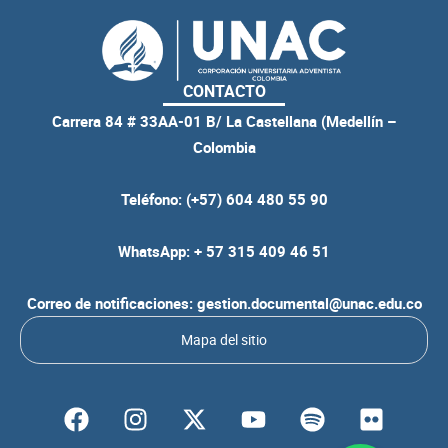
CONTACTO
Carrera 84 # 33AA-01 B/ La Castellana (Medellín –
Colombia
Teléfono: (+57) 604 480 55 90
WhatsApp: + 57 315 409 46 51
Correo de notificaciones: gestion.documental@unac.edu.co
Mapa del sitio
F
I
Y
S
F
a
n
o
p
l