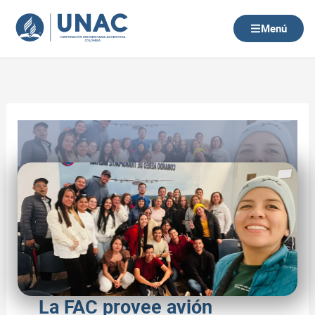
Ir
al
Menú
contenido
La FAC provee avión