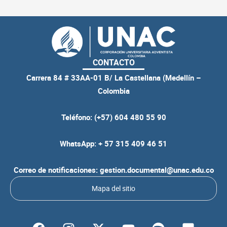
CONTACTO
Carrera 84 # 33AA-01 B/ La Castellana (Medellín –
Colombia
Teléfono: (+57) 604 480 55 90
WhatsApp: + 57 315 409 46 51
Correo de notificaciones: gestion.documental@unac.edu.co
Mapa del sitio
F
I
Y
S
F