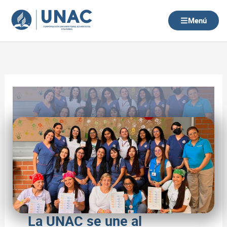
Ir
al
Menú
contenido
La UNAC se une al