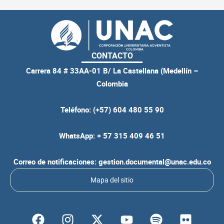
CONTACTO
Carrera 84 # 33AA-01 B/ La Castellana (Medellín –
Colombia
Teléfono: (+57) 604 480 55 90
WhatsApp: + 57 315 409 46 51
Correo de notificaciones: gestion.documental@unac.edu.co
Mapa del sitio
F
I
Y
S
F