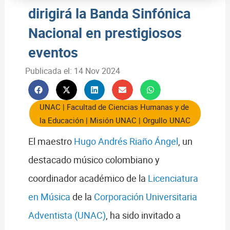
dirigirá la Banda Sinfónica
Nacional en prestigiosos
eventos
Publicada el:
14 Nov 2024
UNAC
|
Facultad de Ciencias Humanas y de
la Educación
|
Misión UNAC
|
Orgullo UNAC
El maestro
Hugo Andrés Riaño Ángel
, un
destacado músico colombiano y
coordinador académico de la
Licenciatura
en Música
de la
Corporación Universitaria
Adventista (UNAC)
, ha sido invitado a