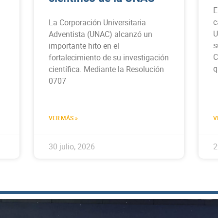
E
c
La Corporación Universitaria
U
Adventista (UNAC) alcanzó un
s
importante hito en el
C
fortalecimiento de su investigación
q
científica. Mediante la Resolución
0707
VER MÁS »
V
30 julio, 2026
2