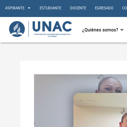
Ir
ASPIRANTE
ESTUDIANTE
DOCENTE
EGRESADO
CO
al
contenido
Abr
¿Quiénes somos?