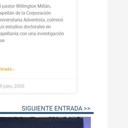
l pastor Willington Millán,
apellán de la Corporación
niversitaria Adventista, culminó
us estudios doctorales en
apellanía con una investigación
ue
ER MÁS »
9 julio, 2026
SIGUIENTE ENTRADA >>