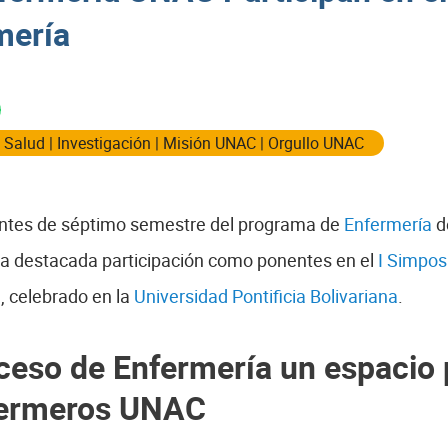
mería
a Salud
|
Investigación
|
Misión UNAC
|
Orgullo UNAC
iantes de séptimo semestre del programa de
Enfermería
d
na destacada participación como ponentes en el
I Simpos
a
, celebrado en la
Universidad Pontificia Bolivariana
.
ceso de Enfermería un espacio p
nfermeros UNAC