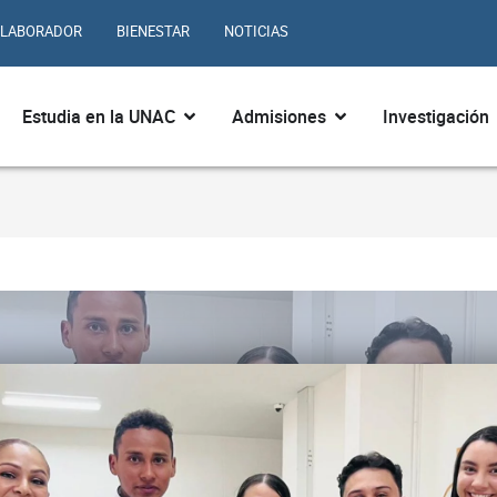
LABORADOR
BIENESTAR
NOTICIAS
ir ¿Quiénes somos?
Abrir Estudia en la UNAC
Abrir Admisiones
Estudia en la UNAC
Admisiones
Investigación