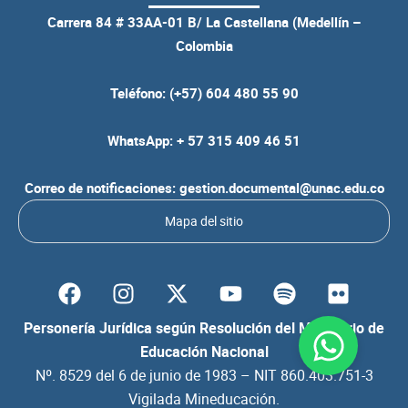
Carrera 84 # 33AA-01 B/ La Castellana (Medellín –
Colombia
Teléfono: (+57) 604 480 55 90
WhatsApp: + 57 315 409 46 51
Correo de notificaciones: gestion.documental@unac.edu.co
Mapa del sitio
F
I
Y
S
F
a
n
o
p
l
c
s
u
o
i
Personería Jurídica según Resolución del Ministerio de
e
t
t
t
c
Educación Nacional
b
a
u
i
k
Nº. 8529 del 6 de junio de 1983 – NIT 860.403.751-3
o
g
b
f
r
Vigilada Mineducación.