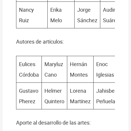
Nancy
Erika
Jorge
Audin
Ruiz
Melo
Sánchez
Suárez
Autores de artículos:
Eulices
Maryluz
Hernán
Enoc
Córdoba
Cano
Montes
Iglesias
Gustavo
Helmer
Lorena
Jahisber
Pherez
Quintero
Martínez
Peñuela
Aporte al desarrollo de las artes: