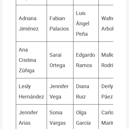
Luis
Adriana
Fabian
Walter
Ángel
Jiménez
Palacios
Arboleda
Peña
Ana
Saraí
Edgardo
Mallerlyn
Cristina
Ortega
Ramos
Rodríguez
Zúñiga
Lesly
Jennifer
Diana
Derly
Hernández
Vega
Ruiz
Páez
Jennifer
Sonia
Olga
Carlos W.
Arias
Vargas
García
Marín