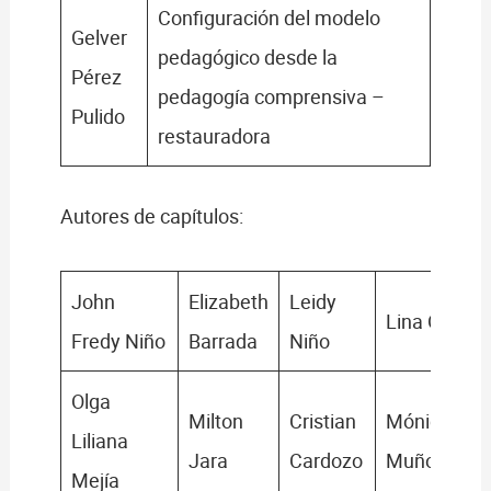
Configuración del modelo
Gelver
pedagógico desde la
Pérez
pedagogía comprensiva –
Pulido
restauradora
Autores de capítulos:
John
Elizabeth
Leidy
Lina Ortiz
Fredy Niño
Barrada
Niño
Olga
Milton
Cristian
Mónica
Liliana
Jara
Cardozo
Muñoz
Mejía