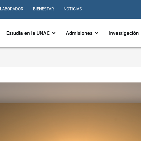
LABORADOR
BIENESTAR
NOTICIAS
ir ¿Quiénes somos?
Abrir Estudia en la UNAC
Abrir Admisiones
Estudia en la UNAC
Admisiones
Investigación