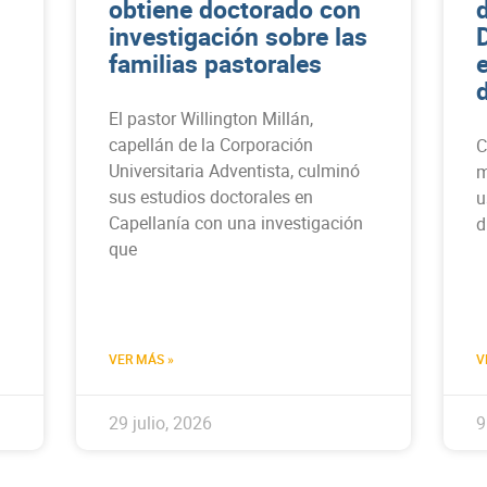
obtiene doctorado con
d
investigación sobre las
familias pastorales
d
El pastor Willington Millán,
capellán de la Corporación
C
Universitaria Adventista, culminó
m
sus estudios doctorales en
u
Capellanía con una investigación
d
que
VER MÁS »
V
29 julio, 2026
9