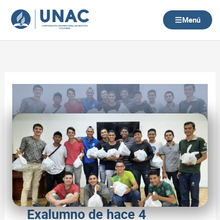
Ir
al
Menú
contenido
Exalumno de hace 4