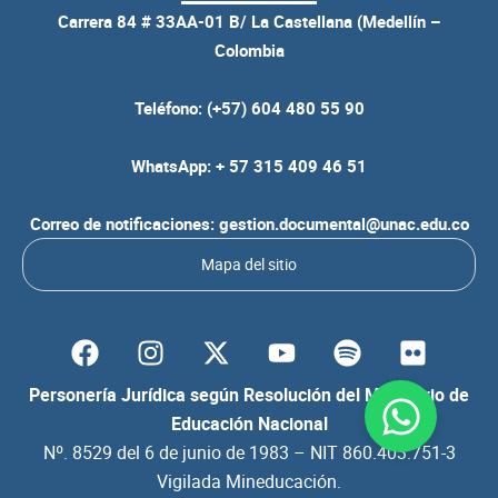
Carrera 84 # 33AA-01 B/ La Castellana (Medellín –
Colombia
Teléfono: (+57) 604 480 55 90
WhatsApp: + 57 315 409 46 51
Correo de notificaciones: gestion.documental@unac.edu.co
Mapa del sitio
F
I
Y
S
F
a
n
o
p
l
c
s
u
o
i
Personería Jurídica según Resolución del Ministerio de
e
t
t
t
c
Educación Nacional
b
a
u
i
k
Nº. 8529 del 6 de junio de 1983 – NIT 860.403.751-3
o
g
b
f
r
Vigilada Mineducación.