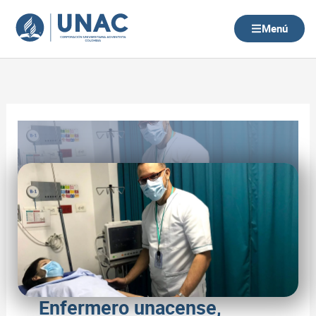
Ir
al
Menú
contenido
Enfermero unacense,