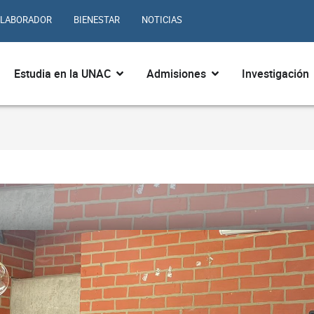
LABORADOR
BIENESTAR
NOTICIAS
ir ¿Quiénes somos?
Abrir Estudia en la UNAC
Abrir Admisiones
Estudia en la UNAC
Admisiones
Investigación