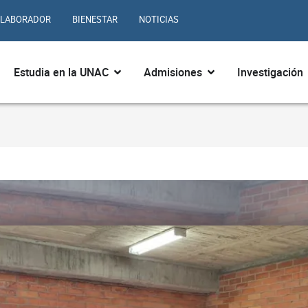
LABORADOR
BIENESTAR
NOTICIAS
ir ¿Quiénes somos?
Abrir Estudia en la UNAC
Abrir Admisiones
Estudia en la UNAC
Admisiones
Investigación