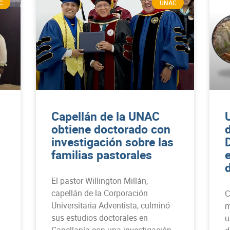
C
UNAC
Capellán de la UNAC
obtiene doctorado con
d
investigación sobre las
familias pastorales
d
El pastor Willington Millán,
capellán de la Corporación
C
Universitaria Adventista, culminó
m
sus estudios doctorales en
u
Capellanía con una investigación