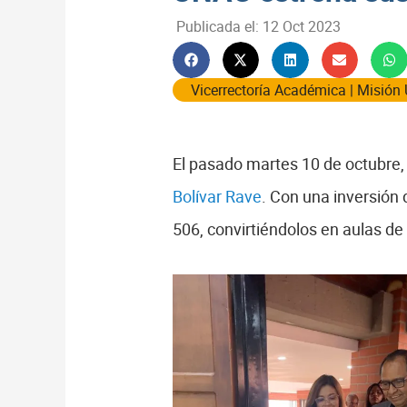
Publicada el:
12 Oct 2023
Vicerrectoría Académica
|
Misión
El pasado martes 10 de octubre,
Bolívar Rave
. Con una inversión 
506, convirtiéndolos en aulas d