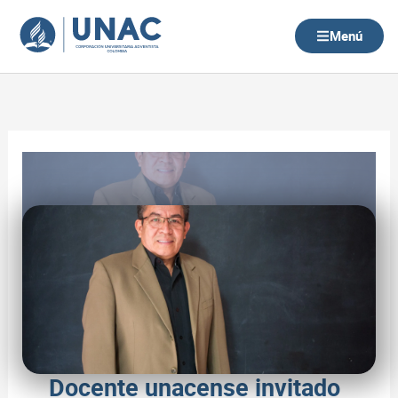
Ir
al
Menú
contenido
Docente unacense invitado