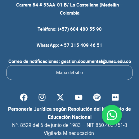
Carrera 84 # 33AA-01 B/ La Castellana (Medellín –
Colombia
Teléfono: (+57) 604 480 55 90
WhatsApp: + 57 315 409 46 51
Correo de notificaciones: gestion.documental@unac.edu.co
Mapa del sitio
F
I
Y
S
F
a
n
o
p
l
c
s
u
o
i
Personería Jurídica según Resolución del Ministerio de
e
t
t
t
c
Educación Nacional
b
a
u
i
k
Nº. 8529 del 6 de junio de 1983 – NIT 860.403.751-3
o
g
b
f
r
Vigilada Mineducación.