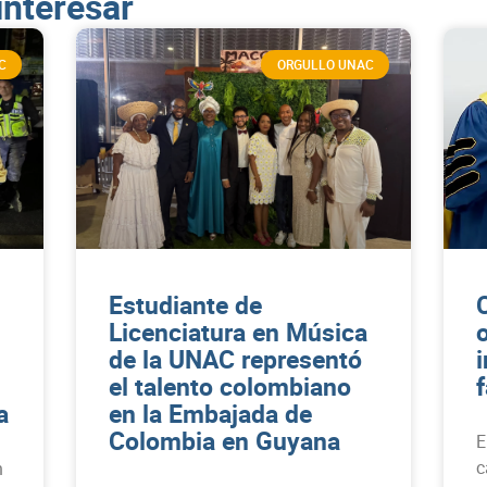
interesar
C
ORGULLO UNAC
Estudiante de
Licenciatura en Música
de la UNAC representó
el talento colombiano
a
en la Embajada de
Colombia en Guyana
E
c
n