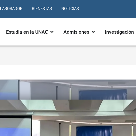
LABORADOR
BIENESTAR
NOTICIAS
ir ¿Quiénes somos?
Abrir Estudia en la UNAC
Abrir Admisiones
Estudia en la UNAC
Admisiones
Investigación