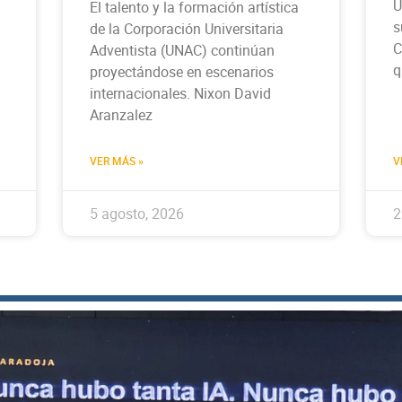
U
El talento y la formación artística
s
de la Corporación Universitaria
C
Adventista (UNAC) continúan
q
proyectándose en escenarios
internacionales. Nixon David
Aranzalez
VER MÁS »
V
5 agosto, 2026
2