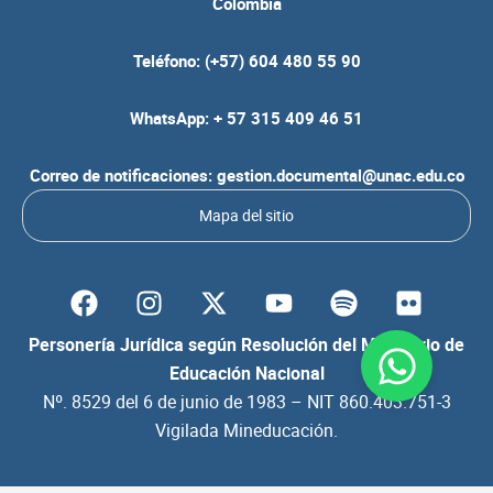
Colombia
Teléfono: (+57) 604 480 55 90
WhatsApp: + 57 315 409 46 51
Correo de notificaciones: gestion.documental@unac.edu.co
Mapa del sitio
F
I
Y
S
F
a
n
o
p
l
c
s
u
o
i
Personería Jurídica según Resolución del Ministerio de
e
t
t
t
c
Educación Nacional
b
a
u
i
k
Nº. 8529 del 6 de junio de 1983 – NIT 860.403.751-3
o
g
b
f
r
Vigilada Mineducación.
o
r
e
y
k
a