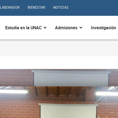
LABORADOR
BIENESTAR
NOTICIAS
ir ¿Quiénes somos?
Abrir Estudia en la UNAC
Abrir Admisiones
Estudia en la UNAC
Admisiones
Investigación