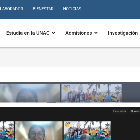
LABORADOR
BIENESTAR
NOTICIAS
ir ¿Quiénes somos?
Abrir Estudia en la UNAC
Abrir Admisiones
Estudia en la UNAC
Admisiones
Investigación