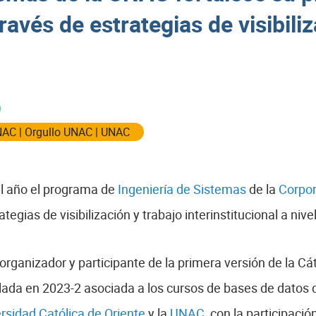
través de estrategias de visibili
NAC
|
Orgullo UNAC
|
UNAC
l año el programa de
Ingeniería de Sistemas
de la
Corpor
ategias de visibilización y trabajo interinstitucional a nive
 organizador y participante de la primera versión de la C
lada en 2023-2 asociada a los cursos de bases de datos d
rsidad Católica de Oriente
y la
UNAC
, con la participaci